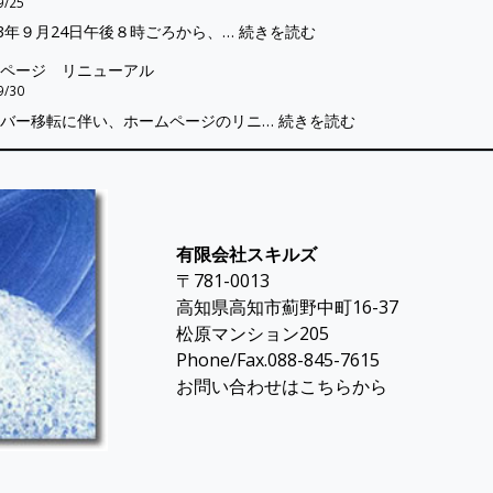
9/25
回
（機
替
:
3年９月24日午後８時ごろから、…
続きを読む
線、
器
え
電
復
の
完
ページ リニューアル
話
旧
入
了）
9/30
不
の
れ
:
バー移転に伴い、ホームページのリニ…
続きを読む
通
お
替
ホ
の
知
え
ー
お
ら
の
ム
知
せ
た
ペ
ら
め）
ー
せ
有限会社スキルズ
ジ
〒781-0013
リ
ニ
高知県高知市薊野中町16-37
ュ
松原マンション205
ー
Phone/Fax.088-845-7615
ア
お問い合わせはこちらから
ル