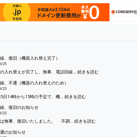
線、復旧（機器入れ替え完了）
9/25
:
の入れ替えが完了し、無事、電話回線…
続きを読む
電
線、不通（機器の入れ替えのため）
話
9/25
回
:
5日14時から15時の予定で、機…
続きを読む
線、
電
復
線、復旧のお知らせ
話
旧
9/25
回
（機
:
は無事、復旧いたしました。 不調…
続きを読む
線、
器
電
不
入
通のお知らせ
話
通
れ