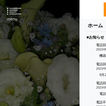
menu
Skip
ホーム
to
content
■お知らせ
電話回
2023/0
機器
電話回
2023/0
9月2
電話回
2023/0
電話
電話不